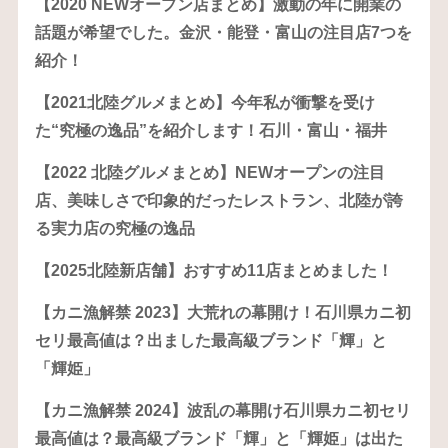
【2020 NEWオープン店まとめ】激動の年に開業の
話題が希望でした。金沢・能登・富山の注目店7つを
紹介！
【2021北陸グルメまとめ】今年私が衝撃を受け
た“究極の逸品”を紹介します！石川・富山・福井
【2022 北陸グルメまとめ】NEWオープンの注目
店、美味しさで印象的だったレストラン、北陸が誇
る実力店の究極の逸品
【2025北陸新店舗】おすすめ11店まとめました！
【カニ漁解禁 2023】大荒れの幕開け！石川県カニ初
セリ最高値は？出ました最高級ブランド「輝」と
「輝姫」
【カニ漁解禁 2024】波乱の幕開け石川県カニ初セリ
最高値は？最高級ブランド「輝」と「輝姫」は出た