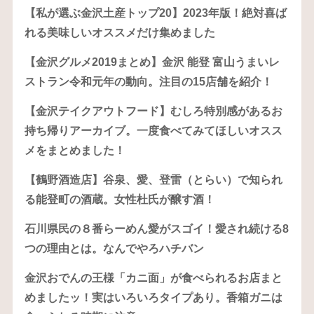
【私が選ぶ金沢土産トップ20】2023年版！絶対喜ば
れる美味しいオススメだけ集めました
【金沢グルメ2019まとめ】金沢 能登 富山うまいレ
ストラン令和元年の動向。注目の15店舗を紹介！
【金沢テイクアウトフード】むしろ特別感があるお
持ち帰りアーカイブ。一度食べてみてほしいオスス
メをまとめました！
【鶴野酒造店】谷泉、愛、登雷（とらい）で知られ
る能登町の酒蔵。女性杜氏が醸す酒！
石川県民の８番らーめん愛がスゴイ！愛され続ける8
つの理由とは。なんでやろハチバン
金沢おでんの王様「カニ面」が食べられるお店まと
めましたッ！実はいろいろタイプあり。香箱ガニは