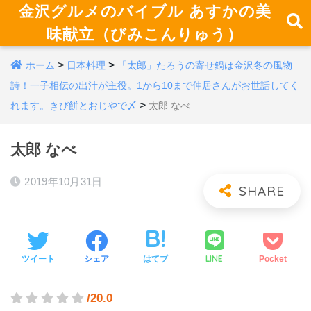
金沢グルメのバイブル あすかの美
味献立（びみこんりゅう）
>
>
ホーム
日本料理
「太郎」たろうの寄せ鍋は金沢冬の風物
詩！一子相伝の出汁が主役。1から10まで仲居さんがお世話してく
>
れます。きび餅とおじやで〆
太郎 なべ
太郎 なべ
2019年10月31日
LINE
ツイート
シェア
はてブ
Pocket
/20.0