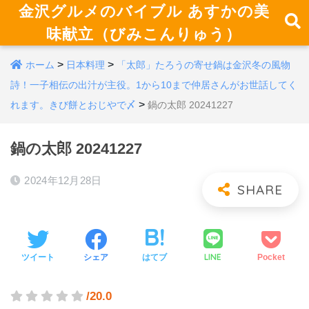
金沢グルメのバイブル あすかの美
味献立（びみこんりゅう）
>
>
ホーム
日本料理
「太郎」たろうの寄せ鍋は金沢冬の風物
詩！一子相伝の出汁が主役。1から10まで仲居さんがお世話してく
>
れます。きび餅とおじやで〆
鍋の太郎 20241227
鍋の太郎 20241227
2024年12月28日
LINE
ツイート
シェア
はてブ
Pocket
/20.0