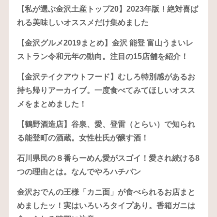
【私が選ぶ金沢土産トップ20】2023年版！絶対喜ば
れる美味しいオススメだけ集めました
【金沢グルメ2019まとめ】金沢 能登 富山うまいレ
ストラン令和元年の動向。注目の15店舗を紹介！
【金沢テイクアウトフード】むしろ特別感があるお
持ち帰りアーカイブ。一度食べてみてほしいオスス
メをまとめました！
【鶴野酒造店】谷泉、愛、登雷（とらい）で知られ
る能登町の酒蔵。女性杜氏が醸す酒！
石川県民の８番らーめん愛がスゴイ！愛され続ける8
つの理由とは。なんでやろハチバン
金沢おでんの王様「カニ面」が食べられるお店まと
めましたッ！実はいろいろタイプあり。香箱ガニは