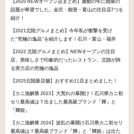
【2020 NEWオープン店まとめ】激動の年に開業の
話題が希望でした。金沢・能登・富山の注目店7つを
紹介！
【2021北陸グルメまとめ】今年私が衝撃を受け
た“究極の逸品”を紹介します！石川・富山・福井
【2022 北陸グルメまとめ】NEWオープンの注目
店、美味しさで印象的だったレストラン、北陸が誇
る実力店の究極の逸品
【2025北陸新店舗】おすすめ11店まとめました！
【カニ漁解禁 2023】大荒れの幕開け！石川県カニ初
セリ最高値は？出ました最高級ブランド「輝」と
「輝姫」
【カニ漁解禁 2024】波乱の幕開け石川県カニ初セリ
最高値は？最高級ブランド「輝」と「輝姫」は出た