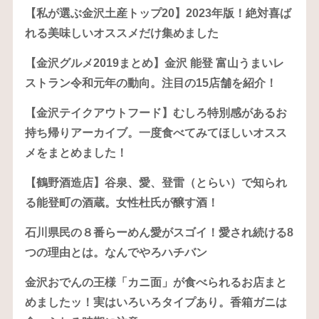
【私が選ぶ金沢土産トップ20】2023年版！絶対喜ば
れる美味しいオススメだけ集めました
【金沢グルメ2019まとめ】金沢 能登 富山うまいレ
ストラン令和元年の動向。注目の15店舗を紹介！
【金沢テイクアウトフード】むしろ特別感があるお
持ち帰りアーカイブ。一度食べてみてほしいオスス
メをまとめました！
【鶴野酒造店】谷泉、愛、登雷（とらい）で知られ
る能登町の酒蔵。女性杜氏が醸す酒！
石川県民の８番らーめん愛がスゴイ！愛され続ける8
つの理由とは。なんでやろハチバン
金沢おでんの王様「カニ面」が食べられるお店まと
めましたッ！実はいろいろタイプあり。香箱ガニは