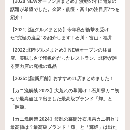
【2020 NEWオープン店まとめ】激動の年に開業の
話題が希望でした。金沢・能登・富山の注目店7つを
紹介！
【2021北陸グルメまとめ】今年私が衝撃を受け
た“究極の逸品”を紹介します！石川・富山・福井
【2022 北陸グルメまとめ】NEWオープンの注目
店、美味しさで印象的だったレストラン、北陸が誇
る実力店の究極の逸品
【2025北陸新店舗】おすすめ11店まとめました！
【カニ漁解禁 2023】大荒れの幕開け！石川県カニ初
セリ最高値は？出ました最高級ブランド「輝」と
「輝姫」
【カニ漁解禁 2024】波乱の幕開け石川県カニ初セリ
最高値は？最高級ブランド「輝」と「輝姫」は出た