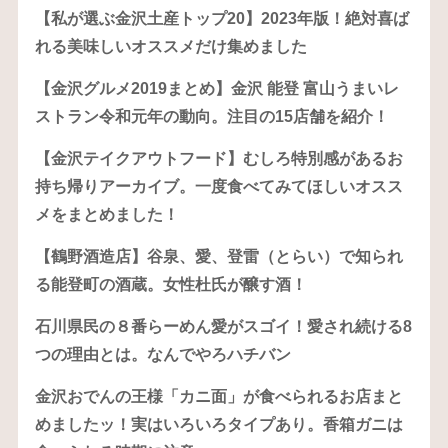
【私が選ぶ金沢土産トップ20】2023年版！絶対喜ば
れる美味しいオススメだけ集めました
【金沢グルメ2019まとめ】金沢 能登 富山うまいレ
ストラン令和元年の動向。注目の15店舗を紹介！
【金沢テイクアウトフード】むしろ特別感があるお
持ち帰りアーカイブ。一度食べてみてほしいオスス
メをまとめました！
【鶴野酒造店】谷泉、愛、登雷（とらい）で知られ
る能登町の酒蔵。女性杜氏が醸す酒！
石川県民の８番らーめん愛がスゴイ！愛され続ける8
つの理由とは。なんでやろハチバン
金沢おでんの王様「カニ面」が食べられるお店まと
めましたッ！実はいろいろタイプあり。香箱ガニは