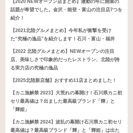
【2020 NEWオープン店まとめ】激動の年に開業の
話題が希望でした。金沢・能登・富山の注目店7つを
紹介！
【2021北陸グルメまとめ】今年私が衝撃を受け
た“究極の逸品”を紹介します！石川・富山・福井
【2022 北陸グルメまとめ】NEWオープンの注目
店、美味しさで印象的だったレストラン、北陸が誇
る実力店の究極の逸品
【2025北陸新店舗】おすすめ11店まとめました！
【カニ漁解禁 2023】大荒れの幕開け！石川県カニ初
セリ最高値は？出ました最高級ブランド「輝」と
「輝姫」
【カニ漁解禁 2024】波乱の幕開け石川県カニ初セリ
最高値は？最高級ブランド「輝」と「輝姫」は出た