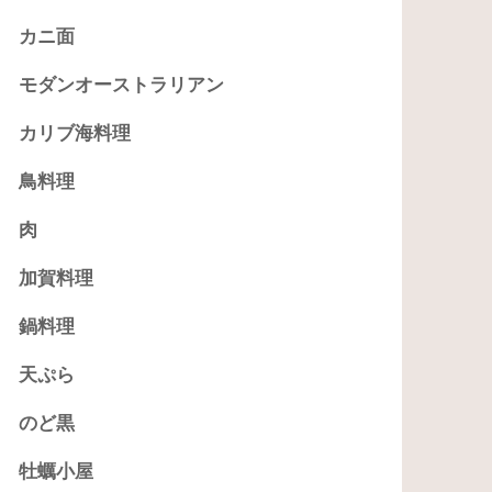
カニ面
モダンオーストラリアン
カリブ海料理
鳥料理
肉
加賀料理
鍋料理
天ぷら
のど黒
牡蠣小屋