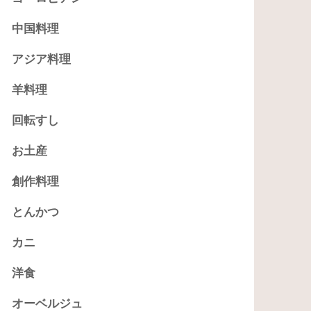
中国料理
アジア料理
羊料理
回転すし
お土産
創作料理
とんかつ
カニ
洋食
オーベルジュ