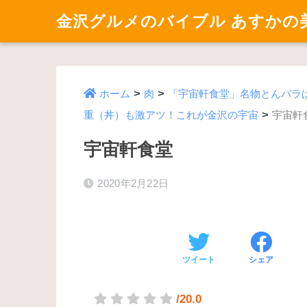
金沢グルメのバイブル あすかの
>
>
ホーム
肉
「宇宙軒食堂」名物とんバラ
>
重（丼）も激アツ！これが金沢の宇宙
宇宙軒
宇宙軒食堂
2020年2月22日
ツイート
シェア
/20.0