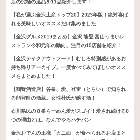
店の究極の逸品を11品紹介します！
【私が選ぶ金沢土産トップ20】2023年版！絶対喜ば
れる美味しいオススメだけ集めました
【金沢グルメ2019まとめ】金沢 能登 富山うまいレ
ストラン令和元年の動向。注目の15店舗を紹介！
【金沢テイクアウトフード】むしろ特別感があるお
持ち帰りアーカイブ。一度食べてみてほしいオスス
メをまとめました！
【鶴野酒造店】谷泉、愛、登雷（とらい）で知られ
る能登町の酒蔵。女性杜氏が醸す酒！
石川県民の８番らーめん愛がスゴイ！愛され続ける8
つの理由とは。なんでやろハチバン
金沢おでんの王様「カニ面」が食べられるお店まと