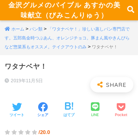
金沢グルメのバイブル あすかの美
味献立（びみこんりゅう）
>
>
ホーム
パン類
「ワタナベヤ！」珍しい蒸しパン専門店で
す。五郎島金時つぶあん、オレンジチョコ。豚まん風やきんぴら
>
など惣菜系もオススメ。テイクアウトのみ
ワタナベヤ！
ワタナベヤ！
2019年11月5日
LINE
ツイート
シェア
はてブ
Pocket
/20.0