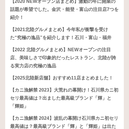
【2020 NEWオープン店まとめ】激動の年に開業の
話題が希望でした。金沢・能登・富山の注目店7つを
紹介！
【2021北陸グルメまとめ】今年私が衝撃を受け
た“究極の逸品”を紹介します！石川・富山・福井
【2022 北陸グルメまとめ】NEWオープンの注目
店、美味しさで印象的だったレストラン、北陸が誇
る実力店の究極の逸品
【2025北陸新店舗】おすすめ11店まとめました！
【カニ漁解禁 2023】大荒れの幕開け！石川県カニ初
セリ最高値は？出ました最高級ブランド「輝」と
「輝姫」
【カニ漁解禁 2024】波乱の幕開け石川県カニ初セリ
最高値は？最高級ブランド「輝」と「輝姫」は出た