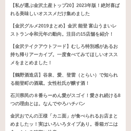
【私が選ぶ金沢土産トップ20】2023年版！絶対喜ば
れる美味しいオススメだけ集めました
【金沢グルメ2019まとめ】金沢 能登 富山うまいレ
ストラン令和元年の動向。注目の15店舗を紹介！
【金沢テイクアウトフード】むしろ特別感があるお
持ち帰りアーカイブ。一度食べてみてほしいオスス
メをまとめました！
【鶴野酒造店】谷泉、愛、登雷（とらい）で知られ
る能登町の酒蔵。女性杜氏が醸す酒！
石川県民の８番らーめん愛がスゴイ！愛され続ける8
つの理由とは。なんでやろハチバン
金沢おでんの王様「カニ面」が食べられるお店まと
めましたッ！実はいろいろタイプあり。香箱ガニは