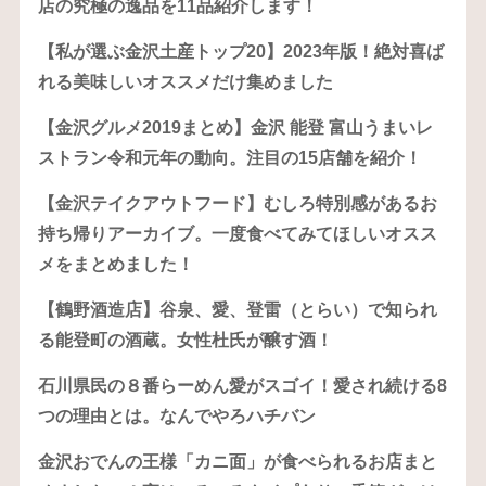
店の究極の逸品を11品紹介します！
【私が選ぶ金沢土産トップ20】2023年版！絶対喜ば
れる美味しいオススメだけ集めました
【金沢グルメ2019まとめ】金沢 能登 富山うまいレ
ストラン令和元年の動向。注目の15店舗を紹介！
【金沢テイクアウトフード】むしろ特別感があるお
持ち帰りアーカイブ。一度食べてみてほしいオスス
メをまとめました！
【鶴野酒造店】谷泉、愛、登雷（とらい）で知られ
る能登町の酒蔵。女性杜氏が醸す酒！
石川県民の８番らーめん愛がスゴイ！愛され続ける8
つの理由とは。なんでやろハチバン
金沢おでんの王様「カニ面」が食べられるお店まと