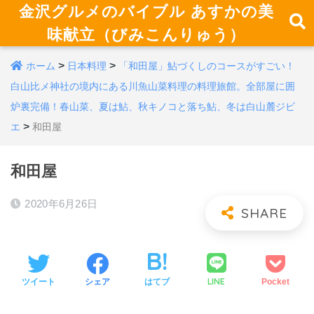
金沢グルメのバイブル あすかの美
味献立（びみこんりゅう）
>
>
ホーム
日本料理
「和田屋」鮎づくしのコースがすごい！
白山比メ神社の境内にある川魚山菜料理の料理旅館。全部屋に囲
炉裏完備！春山菜、夏は鮎、秋キノコと落ち鮎、冬は白山麓ジビ
>
エ
和田屋
和田屋
2020年6月26日
LINE
ツイート
シェア
はてブ
Pocket