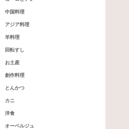
中国料理
アジア料理
羊料理
回転すし
お土産
創作料理
とんかつ
カニ
洋食
オーベルジュ