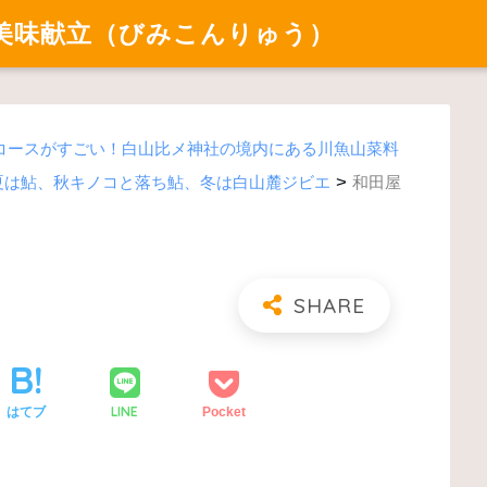
美味献立（びみこんりゅう）
コースがすごい！白山比メ神社の境内にある川魚山菜料
>
夏は鮎、秋キノコと落ち鮎、冬は白山麓ジビエ
和田屋
LINE
はてブ
Pocket