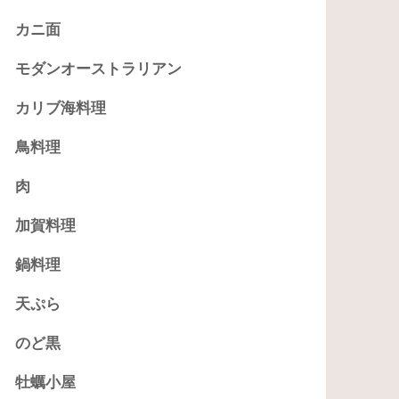
カニ面
モダンオーストラリアン
カリブ海料理
鳥料理
肉
加賀料理
鍋料理
天ぷら
のど黒
牡蠣小屋