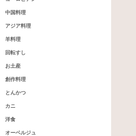
中国料理
アジア料理
羊料理
回転すし
お土産
創作料理
とんかつ
カニ
洋食
オーベルジュ