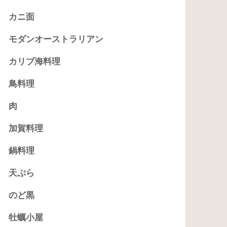
カニ面
モダンオーストラリアン
カリブ海料理
鳥料理
肉
加賀料理
鍋料理
天ぷら
のど黒
牡蠣小屋