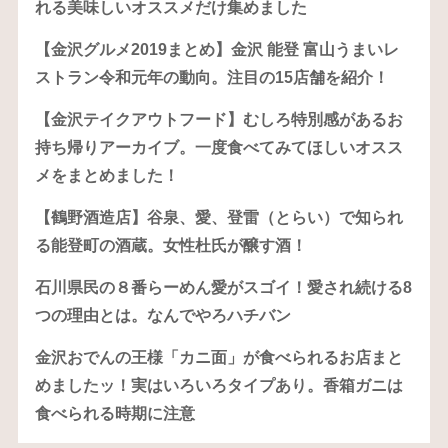
れる美味しいオススメだけ集めました
【金沢グルメ2019まとめ】金沢 能登 富山うまいレ
ストラン令和元年の動向。注目の15店舗を紹介！
【金沢テイクアウトフード】むしろ特別感があるお
持ち帰りアーカイブ。一度食べてみてほしいオスス
メをまとめました！
【鶴野酒造店】谷泉、愛、登雷（とらい）で知られ
る能登町の酒蔵。女性杜氏が醸す酒！
石川県民の８番らーめん愛がスゴイ！愛され続ける8
つの理由とは。なんでやろハチバン
金沢おでんの王様「カニ面」が食べられるお店まと
めましたッ！実はいろいろタイプあり。香箱ガニは
食べられる時期に注意