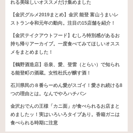
れる美味しいオススメだけ集めました
【金沢グルメ2019まとめ】金沢 能登 富山うまいレ
ストラン令和元年の動向。注目の15店舗を紹介！
【金沢テイクアウトフード】むしろ特別感があるお
持ち帰りアーカイブ。一度食べてみてほしいオスス
メをまとめました！
【鶴野酒造店】谷泉、愛、登雷（とらい）で知られ
る能登町の酒蔵。女性杜氏が醸す酒！
石川県民の８番らーめん愛がスゴイ！愛され続ける8
つの理由とは。なんでやろハチバン
金沢おでんの王様「カニ面」が食べられるお店まと
めましたッ！実はいろいろタイプあり。香箱ガニは
食べられる時期に注意