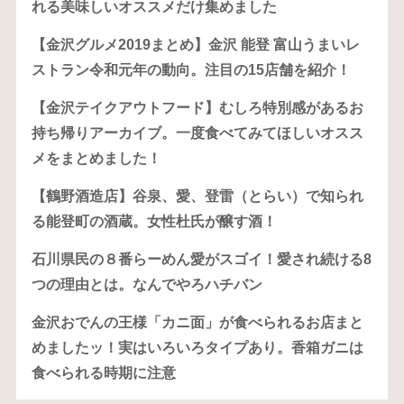
れる美味しいオススメだけ集めました
【金沢グルメ2019まとめ】金沢 能登 富山うまいレ
ストラン令和元年の動向。注目の15店舗を紹介！
【金沢テイクアウトフード】むしろ特別感があるお
持ち帰りアーカイブ。一度食べてみてほしいオスス
メをまとめました！
【鶴野酒造店】谷泉、愛、登雷（とらい）で知られ
る能登町の酒蔵。女性杜氏が醸す酒！
石川県民の８番らーめん愛がスゴイ！愛され続ける8
つの理由とは。なんでやろハチバン
金沢おでんの王様「カニ面」が食べられるお店まと
めましたッ！実はいろいろタイプあり。香箱ガニは
食べられる時期に注意