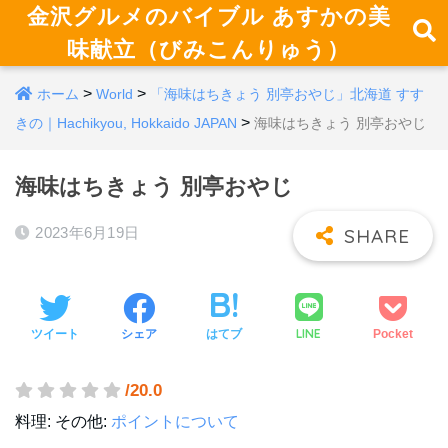
金沢グルメのバイブル あすかの美
味献立（びみこんりゅう）
>
>
ホーム
World
「海味はちきょう 別亭おやじ」北海道 すす
>
きの｜Hachikyou, Hokkaido JAPAN
海味はちきょう 別亭おやじ
海味はちきょう 別亭おやじ
2023年6月19日
LINE
ツイート
シェア
はてブ
Pocket
/20.0
料理:
その他:
ポイントについて