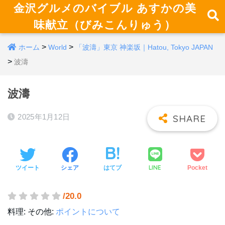
金沢グルメのバイブル あすかの美
味献立（びみこんりゅう）
>
>
ホーム
World
「波濤」東京 神楽坂｜Hatou, Tokyo JAPAN
>
波濤
波濤
2025年1月12日
LINE
ツイート
シェア
はてブ
Pocket
/20.0
料理:
その他:
ポイントについて