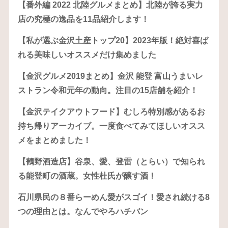
【番外編 2022 北陸グルメまとめ】北陸が誇る実力
店の究極の逸品を11品紹介します！
【私が選ぶ金沢土産トップ20】2023年版！絶対喜ば
れる美味しいオススメだけ集めました
【金沢グルメ2019まとめ】金沢 能登 富山うまいレ
ストラン令和元年の動向。注目の15店舗を紹介！
【金沢テイクアウトフード】むしろ特別感があるお
持ち帰りアーカイブ。一度食べてみてほしいオスス
メをまとめました！
【鶴野酒造店】谷泉、愛、登雷（とらい）で知られ
る能登町の酒蔵。女性杜氏が醸す酒！
石川県民の８番らーめん愛がスゴイ！愛され続ける8
つの理由とは。なんでやろハチバン