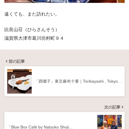
遠くても、また訪れたい。
比良山荘（ひらさんそう）
滋賀県大津市葛川坊村町９４
前の記事
「酉囃子」東京麻布十番｜Toribayashi , Tokyo…
次の記事
「Blue Box Café by Natsuko Shoji…