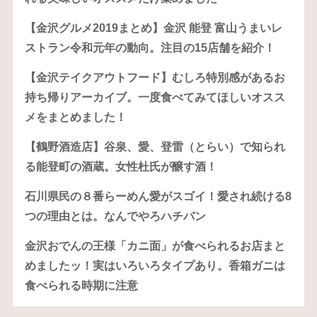
【金沢グルメ2019まとめ】金沢 能登 富山うまいレ
ストラン令和元年の動向。注目の15店舗を紹介！
【金沢テイクアウトフード】むしろ特別感があるお
持ち帰りアーカイブ。一度食べてみてほしいオスス
メをまとめました！
【鶴野酒造店】谷泉、愛、登雷（とらい）で知られ
る能登町の酒蔵。女性杜氏が醸す酒！
石川県民の８番らーめん愛がスゴイ！愛され続ける8
つの理由とは。なんでやろハチバン
金沢おでんの王様「カニ面」が食べられるお店まと
めましたッ！実はいろいろタイプあり。香箱ガニは
食べられる時期に注意