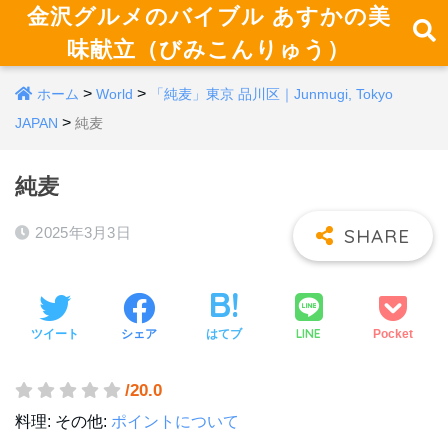
金沢グルメのバイブル あすかの美
味献立（びみこんりゅう）
>
>
ホーム
World
「純麦」東京 品川区｜Junmugi, Tokyo
>
JAPAN
純麦
純麦
2025年3月3日
LINE
ツイート
シェア
はてブ
Pocket
/20.0
料理:
その他:
ポイントについて