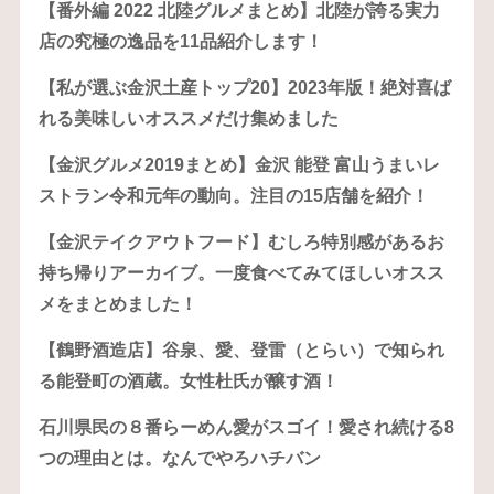
【番外編 2022 北陸グルメまとめ】北陸が誇る実力
店の究極の逸品を11品紹介します！
【私が選ぶ金沢土産トップ20】2023年版！絶対喜ば
れる美味しいオススメだけ集めました
【金沢グルメ2019まとめ】金沢 能登 富山うまいレ
ストラン令和元年の動向。注目の15店舗を紹介！
【金沢テイクアウトフード】むしろ特別感があるお
持ち帰りアーカイブ。一度食べてみてほしいオスス
メをまとめました！
【鶴野酒造店】谷泉、愛、登雷（とらい）で知られ
る能登町の酒蔵。女性杜氏が醸す酒！
石川県民の８番らーめん愛がスゴイ！愛され続ける8
つの理由とは。なんでやろハチバン