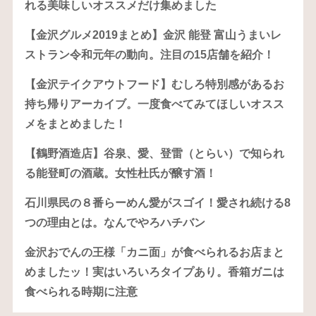
れる美味しいオススメだけ集めました
【金沢グルメ2019まとめ】金沢 能登 富山うまいレ
ストラン令和元年の動向。注目の15店舗を紹介！
【金沢テイクアウトフード】むしろ特別感があるお
持ち帰りアーカイブ。一度食べてみてほしいオスス
メをまとめました！
【鶴野酒造店】谷泉、愛、登雷（とらい）で知られ
る能登町の酒蔵。女性杜氏が醸す酒！
石川県民の８番らーめん愛がスゴイ！愛され続ける8
つの理由とは。なんでやろハチバン
金沢おでんの王様「カニ面」が食べられるお店まと
めましたッ！実はいろいろタイプあり。香箱ガニは
食べられる時期に注意