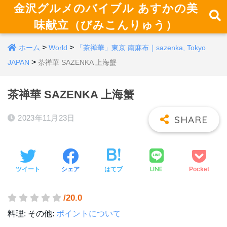
金沢グルメのバイブル あすかの美
味献立（びみこんりゅう）
>
>
ホーム
World
「茶禅華」東京 南麻布｜sazenka, Tokyo
>
JAPAN
茶禅華 SAZENKA 上海蟹
茶禅華 SAZENKA 上海蟹
2023年11月23日
LINE
ツイート
シェア
はてブ
Pocket
/20.0
料理:
その他:
ポイントについて