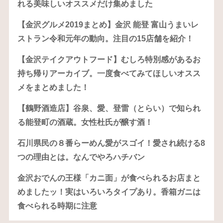
れる美味しいオススメだけ集めました
【金沢グルメ2019まとめ】金沢 能登 富山うまいレ
ストラン令和元年の動向。注目の15店舗を紹介！
【金沢テイクアウトフード】むしろ特別感があるお
持ち帰りアーカイブ。一度食べてみてほしいオスス
メをまとめました！
【鶴野酒造店】谷泉、愛、登雷（とらい）で知られ
る能登町の酒蔵。女性杜氏が醸す酒！
石川県民の８番らーめん愛がスゴイ！愛され続ける8
つの理由とは。なんでやろハチバン
金沢おでんの王様「カニ面」が食べられるお店まと
めましたッ！実はいろいろタイプあり。香箱ガニは
食べられる時期に注意