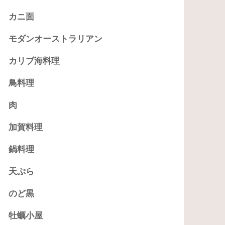
カニ面
モダンオーストラリアン
カリブ海料理
鳥料理
肉
加賀料理
鍋料理
天ぷら
のど黒
牡蠣小屋