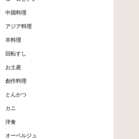
中国料理
アジア料理
羊料理
回転すし
お土産
創作料理
とんかつ
カニ
洋食
オーベルジュ