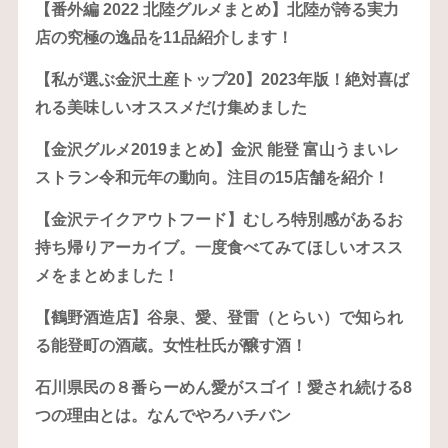
【番外編 2022 北陸グルメまとめ】北陸が誇る実力
店の究極の逸品を11品紹介します！
【私が選ぶ金沢土産トップ20】2023年版！絶対喜ば
れる美味しいオススメだけ集めました
【金沢グルメ2019まとめ】金沢 能登 富山うまいレ
ストラン令和元年の動向。注目の15店舗を紹介！
【金沢テイクアウトフード】むしろ特別感があるお
持ち帰りアーカイブ。一度食べてみてほしいオスス
メをまとめました！
【鶴野酒造店】谷泉、愛、登雷（とらい）で知られ
る能登町の酒蔵。女性杜氏が醸す酒！
石川県民の８番らーめん愛がスゴイ！愛され続ける8
つの理由とは。なんでやろハチバン