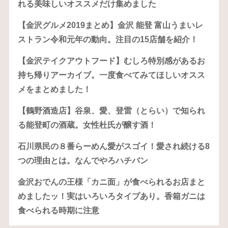
れる美味しいオススメだけ集めました
【金沢グルメ2019まとめ】金沢 能登 富山うまいレ
ストラン令和元年の動向。注目の15店舗を紹介！
【金沢テイクアウトフード】むしろ特別感があるお
持ち帰りアーカイブ。一度食べてみてほしいオスス
メをまとめました！
【鶴野酒造店】谷泉、愛、登雷（とらい）で知られ
る能登町の酒蔵。女性杜氏が醸す酒！
石川県民の８番らーめん愛がスゴイ！愛され続ける8
つの理由とは。なんでやろハチバン
金沢おでんの王様「カニ面」が食べられるお店まと
めましたッ！実はいろいろタイプあり。香箱ガニは
食べられる時期に注意