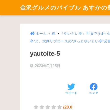
金沢グルメのバイブル あすかの
>
>
ホーム
肉
「やいとい亭」手頃でうまい
亭”と、大判リブロースの“さっとやいとい亭”必
yautoite-5
2023年7月25日
ツイート
シェア
/20.0