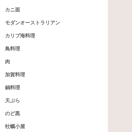
カニ面
モダンオーストラリアン
カリブ海料理
鳥料理
肉
加賀料理
鍋料理
天ぷら
のど黒
牡蠣小屋