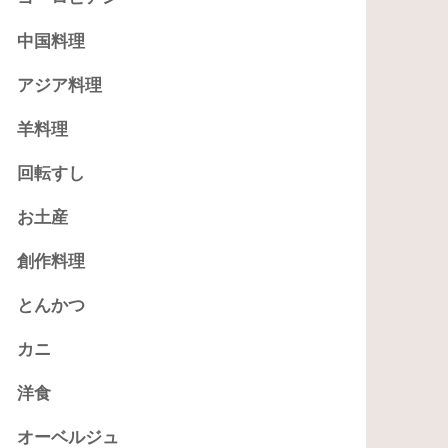
中国料理
アジア料理
羊料理
回転すし
お土産
創作料理
とんかつ
カニ
洋食
オーベルジュ