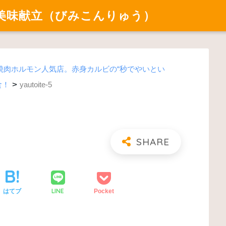
美味献立（びみこんりゅう）
焼肉ホルモン人気店。赤身カルビの“秒でやいとい
>
食！
yautoite-5
LINE
はてブ
Pocket