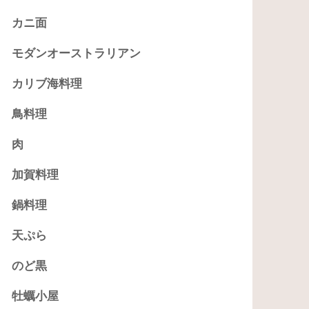
カニ面
モダンオーストラリアン
カリブ海料理
鳥料理
肉
加賀料理
鍋料理
天ぷら
のど黒
牡蠣小屋