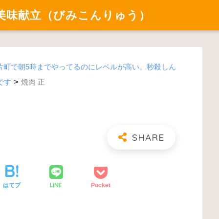
美味献立（びみこんりゅう）
片町で朝5時までやってるのにレベルが高い。秒殺しん
>
です
焼肉 正
LINE
はてブ
Pocket