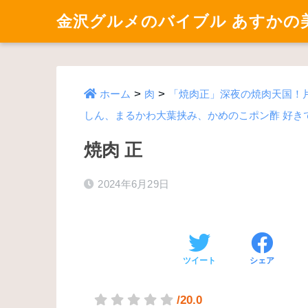
金沢グルメのバイブル あすかの
>
>
ホーム
肉
「焼肉正」深夜の焼肉天国！
しん、まるかわ大葉挟み、かめのこポン酢 好き
焼肉 正
2024年6月29日
ツイート
シェア
/20.0