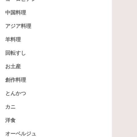
中国料理
アジア料理
羊料理
回転すし
お土産
創作料理
とんかつ
カニ
洋食
オーベルジュ