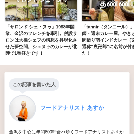
「サロンド シェ・ヌゥ」1988年開
「tannir（タンニール）
業、金沢のフレンチを牽引。併設サ
師・週末カレー屋。やき
ロンは大橋シェフの構想を具現化さ
間借り南インドカレー（
せた夢空間。シェヌゥのカレーが北
通称“裏卍郎”に名前が付
陸で1番好きです！
た！
この記事を書いた人
フードアナリスト あすか
金沢を中心に年間600軒食べ歩くフードアナリストあすか