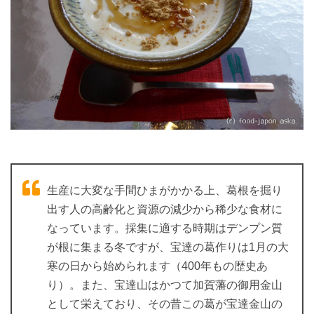
生産に大変な手間ひまがかかる上、葛根を掘り
出す人の高齢化と資源の減少から稀少な食材に
なっています。採集に適する時期はデンプン質
が根に集まる冬ですが、宝達の葛作りは1月の大
寒の日から始められます（400年もの歴史あ
り）。また、宝達山はかつて加賀藩の御用金山
として栄えており、その昔この葛が宝達金山の