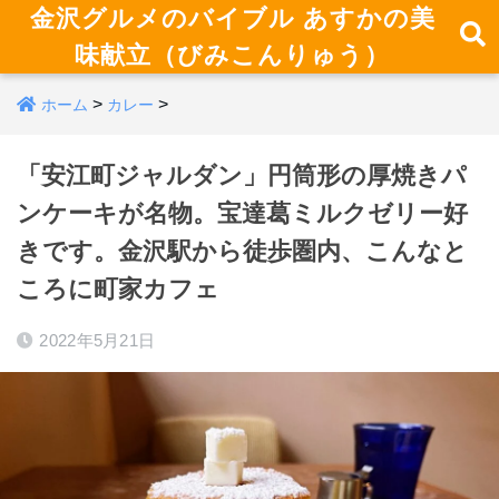
金沢グルメのバイブル あすかの美
味献立（びみこんりゅう）
>
>
ホーム
カレー
「安江町ジャルダン」円筒形の厚焼きパ
ンケーキが名物。宝達葛ミルクゼリー好
きです。金沢駅から徒歩圏内、こんなと
ころに町家カフェ
2022年5月21日