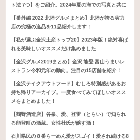
ト法 7つ】をご紹介。2024年夏の海での写真と共に
【番外編 2022 北陸グルメまとめ】北陸が誇る実力
店の究極の逸品を11品紹介します！
【私が選ぶ金沢土産トップ20】2023年版！絶対喜ば
れる美味しいオススメだけ集めました
【金沢グルメ2019まとめ】金沢 能登 富山うまいレ
ストラン令和元年の動向。注目の15店舗を紹介！
【金沢テイクアウトフード】むしろ特別感があるお
持ち帰りアーカイブ。一度食べてみてほしいオスス
メをまとめました！
【鶴野酒造店】谷泉、愛、登雷（とらい）で知られ
る能登町の酒蔵。女性杜氏が醸す酒！
石川県民の８番らーめん愛がスゴイ！愛され続ける8