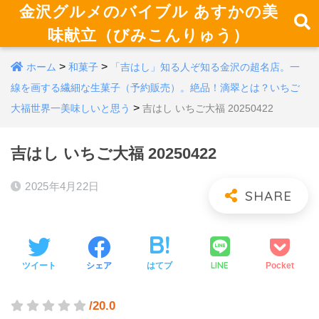
金沢グルメのバイブル あすかの美
味献立（びみこんりゅう）
>
>
ホーム
和菓子
「吉はし」知る人ぞ知る金沢の超名店。一
線を画する繊細な生菓子（予約販売）。絶品！滴翠とは？いちご
>
大福世界一美味しいと思う
吉はし いちご大福 20250422
吉はし いちご大福 20250422
2025年4月22日
LINE
ツイート
シェア
はてブ
Pocket
/20.0