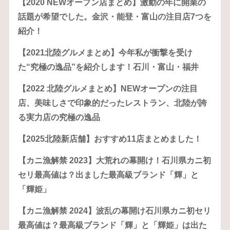
【2020 NEWオープン店まとめ】激動の年に開業の
話題が希望でした。金沢・能登・富山の注目店7つを
紹介！
【2021北陸グルメまとめ】今年私が衝撃を受け
た“究極の逸品”を紹介します！石川・富山・福井
【2022 北陸グルメまとめ】NEWオープンの注目
店、美味しさで印象的だったレストラン、北陸が誇
る実力店の究極の逸品
【2025北陸新店舗】おすすめ11店まとめました！
【カニ漁解禁 2023】大荒れの幕開け！石川県カニ初
セリ最高値は？出ました最高級ブランド「輝」と
「輝姫」
【カニ漁解禁 2024】波乱の幕開け石川県カニ初セリ
最高値は？最高級ブランド「輝」と「輝姫」は出た