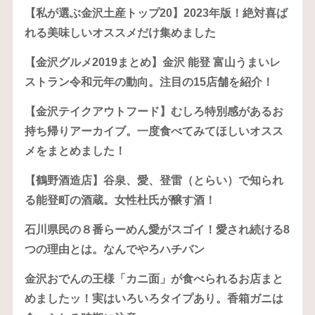
【私が選ぶ金沢土産トップ20】2023年版！絶対喜ば
れる美味しいオススメだけ集めました
【金沢グルメ2019まとめ】金沢 能登 富山うまいレ
ストラン令和元年の動向。注目の15店舗を紹介！
【金沢テイクアウトフード】むしろ特別感があるお
持ち帰りアーカイブ。一度食べてみてほしいオスス
メをまとめました！
【鶴野酒造店】谷泉、愛、登雷（とらい）で知られ
る能登町の酒蔵。女性杜氏が醸す酒！
石川県民の８番らーめん愛がスゴイ！愛され続ける8
つの理由とは。なんでやろハチバン
金沢おでんの王様「カニ面」が食べられるお店まと
めましたッ！実はいろいろタイプあり。香箱ガニは