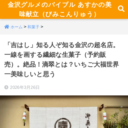
金沢グルメのバイブル あすかの美
味献立（びみこんりゅう）
>
>
ホーム
和菓子
「吉はし」知る人ぞ知る金沢の超名店。
一線を画する繊細な生菓子（予約販
売）。絶品！滴翠とは？いちご大福世界
一美味しいと思う
2026年3月26日