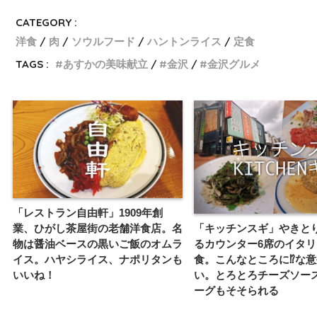
CATEGORY :
洋食
肉
ソウルフード
ハントンライス
定食
TAGS :
あすかの美味献立
金沢
金沢グルメ
「レストラン自由軒」1909年創
「キッチンスギ」やきと
業、ひがし茶屋街の老舗洋食店。名
るカウンター6席のイタ
物は醤油ベースの黒いご飯のオムラ
食。こんなところに⁉︎な
イス。ハヤシライス、ナポリタンも
い。とろとろチーズソー
いいね！
ーグもそそられる