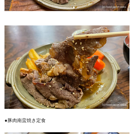
●豚肉南蛮焼き定食