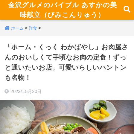
金沢グルメのバイブル あすかの美
味献立（びみこんりゅう）
>
>
ホーム
洋食
「ホーム・くっく わかばやし」お肉屋さ
んのおいしくて手頃なお肉の定食！ずっ
と通いたいお店。可愛いらしいハントン
も名物！
2023年5月20日