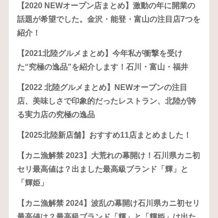
【2020 NEWオープン店まとめ】激動の年に開業の
話題が希望でした。金沢・能登・富山の注目店7つを
紹介！
【2021北陸グルメまとめ】今年私が衝撃を受け
た“究極の逸品”を紹介します！石川・富山・福井
【2022 北陸グルメまとめ】NEWオープンの注目
店、美味しさで印象的だったレストラン、北陸が誇
る実力店の究極の逸品
【2025北陸新店舗】おすすめ11店まとめました！
【カニ漁解禁 2023】大荒れの幕開け！石川県カニ初
セリ最高値は？出ました最高級ブランド「輝」と
「輝姫」
【カニ漁解禁 2024】波乱の幕開け石川県カニ初セリ
最高値は？最高級ブランド「輝」と「輝姫」は出た