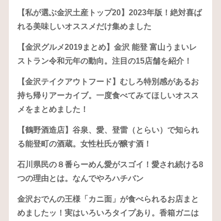
【私が選ぶ金沢土産トップ20】2023年版！絶対喜ば
れる美味しいオススメだけ集めました
【金沢グルメ2019まとめ】金沢 能登 富山うまいレ
ストラン令和元年の動向。注目の15店舗を紹介！
【金沢テイクアウトフード】むしろ特別感があるお
持ち帰りアーカイブ。一度食べてみてほしいオスス
メをまとめました！
【鶴野酒造店】谷泉、愛、登雷（とらい）で知られ
る能登町の酒蔵。女性杜氏が醸す酒！
石川県民の８番らーめん愛がスゴイ！愛され続ける8
つの理由とは。なんでやろハチバン
金沢おでんの王様「カニ面」が食べられるお店まと
めましたッ！実はいろいろタイプあり。香箱ガニは