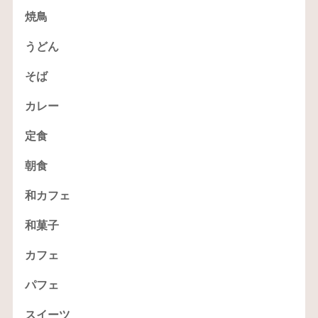
焼鳥
うどん
そば
カレー
定食
朝食
和カフェ
和菓子
カフェ
パフェ
スイーツ