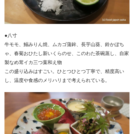
●八寸
牛モモ、鰯みりん焼、ムカゴ蒲鉾、長芋山葵、鈴かぼち
ゃ、春菊おひたし新いくらのせ、このわた茶碗蒸し、自家
製なめ茸イカ三つ葉和え物
この盛り込みはすごい。ひとつひとつ丁寧で、精度高い
し、温度や食感のメリハリまで考えられている。