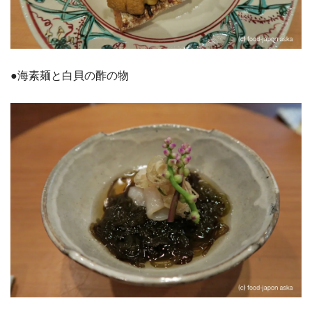
●海素麺と白貝の酢の物