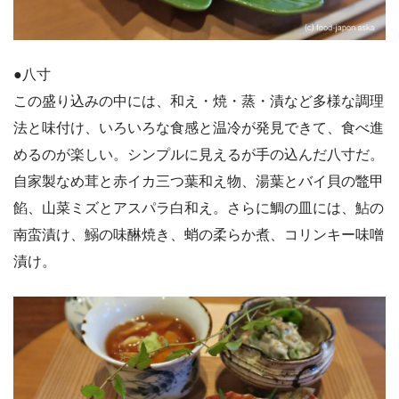
●八寸
この盛り込みの中には、和え・焼・蒸・漬など多様な調理
法と味付け、いろいろな食感と温冷が発見できて、食べ進
めるのが楽しい。シンプルに見えるが手の込んだ八寸だ。
自家製なめ茸と赤イカ三つ葉和え物、湯葉とバイ貝の鼈甲
餡、山菜ミズとアスパラ白和え。さらに鯛の皿には、鮎の
南蛮漬け、鰯の味醂焼き、蛸の柔らか煮、コリンキー味噌
漬け。