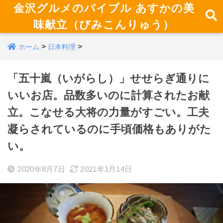
金沢グルメのバイブル あすかの美
味献立（びみこんりゅう）
>
>
ホーム
日本料理
「五十嵐（いがらし）」せせらぎ通りに
いいお店。品数多いのに計算されたお献
立。こなせる大将の力量がすごい。工夫
凝らされているのに手頃価格もありがた
い。
2020年8月7日
2021年1月14日