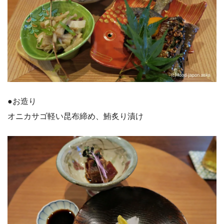
●お造り
オニカサゴ軽い昆布締め、鮪炙り漬け