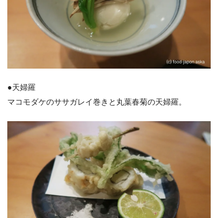
●天婦羅
マコモダケのササガレイ巻きと丸葉春菊の天婦羅。