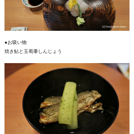
●お吸い物
焼き鮎と玉蜀黍しんじょう