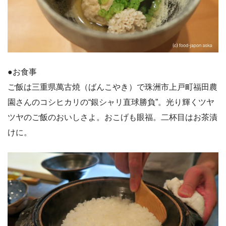
●お食事
ご飯は三重県萬古焼（ばんこやき）で珠洲市上戸町福田農
園さんのコシヒカリの“銀シャリ直球勝負”。光り輝くツヤ
ツヤのご飯のおいしさよ。おこげも眼福。二杯目はお茶漬
けに。