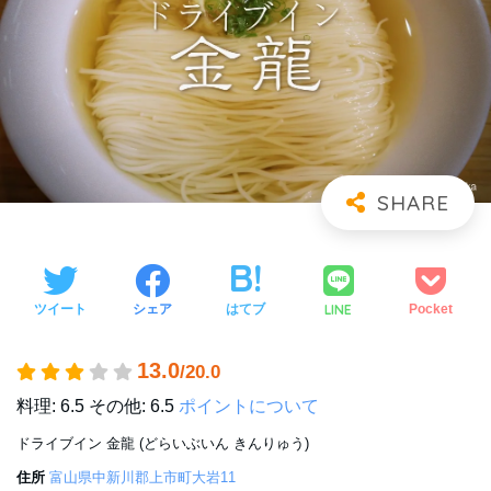
LINE
ツイート
シェア
はてブ
Pocket
13.0
/20.0
料理: 6.5
その他: 6.5
ポイントについて
ドライブイン 金龍 (どらいぶいん きんりゅう)
住所
富山県中新川郡上市町大岩11