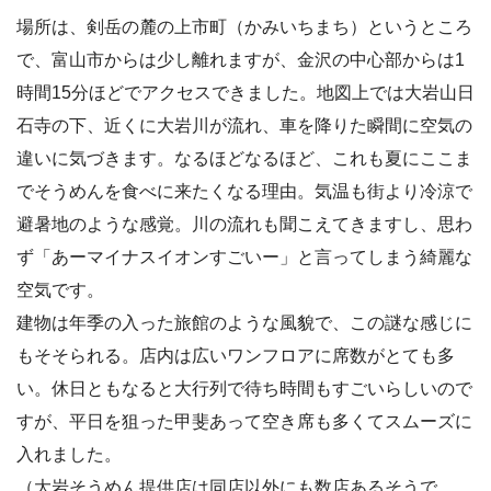
場所は、剣岳の麓の上市町（かみいちまち）というところ
で、富山市からは少し離れますが、金沢の中心部からは1
時間15分ほどでアクセスできました。地図上では大岩山日
石寺の下、近くに大岩川が流れ、車を降りた瞬間に空気の
違いに気づきます。なるほどなるほど、これも夏にここま
でそうめんを食べに来たくなる理由。気温も街より冷涼で
避暑地のような感覚。川の流れも聞こえてきますし、思わ
ず「あーマイナスイオンすごいー」と言ってしまう綺麗な
空気です。
建物は年季の入った旅館のような風貌で、この謎な感じに
もそそられる。店内は広いワンフロアに席数がとても多
い。休日ともなると大行列で待ち時間もすごいらしいので
すが、平日を狙った甲斐あって空き席も多くてスムーズに
入れました。
（大岩そうめん提供店は同店以外にも数店あるそうで