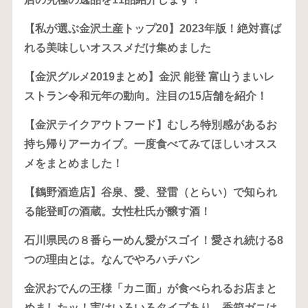
【私が選ぶ金沢土産トップ20】2023年版！絶対喜ば
れる美味しいオススメだけ集めました
【金沢グルメ2019まとめ】金沢 能登 富山うまいレ
ストラン令和元年の動向。注目の15店舗を紹介！
【金沢テイクアウトフード】むしろ特別感があるお
持ち帰りアーカイブ。一度食べてみてほしいオスス
メをまとめました！
【鶴野酒造店】谷泉、愛、登雷（とらい）で知られ
る能登町の酒蔵。女性杜氏が醸す酒！
石川県民の８番らーめん愛がスゴイ！愛され続ける8
つの理由とは。なんでやろハチバン
金沢おでんの王様「カニ面」が食べられるお店まと
めましたッ！実はいろいろタイプあり。香箱ガニは