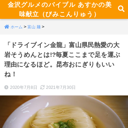
金沢グルメのバイブル あすかの美
味献立（びみこんりゅう）
>
>
ホーム
富山 麺
「ドライブイン金龍」富山県民熱愛の大
岩そうめんとは!?毎夏ここまで足を運ぶ
理由になるほど。昆布おにぎりもいい
ね！
2020年7月8日
2021年7月30日