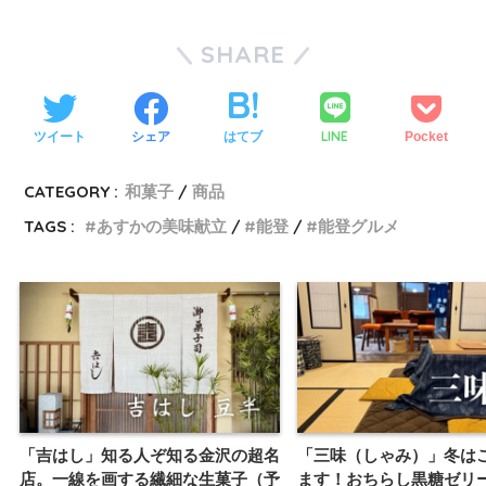
SHARE
LINE
ツイート
シェア
はてブ
Pocket
CATEGORY :
和菓子
商品
TAGS :
あすかの美味献立
能登
能登グルメ
「吉はし」知る人ぞ知る金沢の超名
「三味（しゃみ）」冬は
店。一線を画する繊細な生菓子（予
ます！おちらし黒糖ゼリ