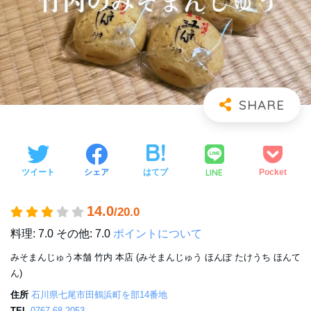
LINE
ツイート
シェア
はてブ
Pocket
14.0
/20.0
料理: 7.0
その他: 7.0
ポイントについて
みそまんじゅう本舗 竹内 本店 (みそまんじゅう ほんぽ たけうち ほんて
ん)
住所
石川県七尾市田鶴浜町を部14番地
TEL
0767-68-2053