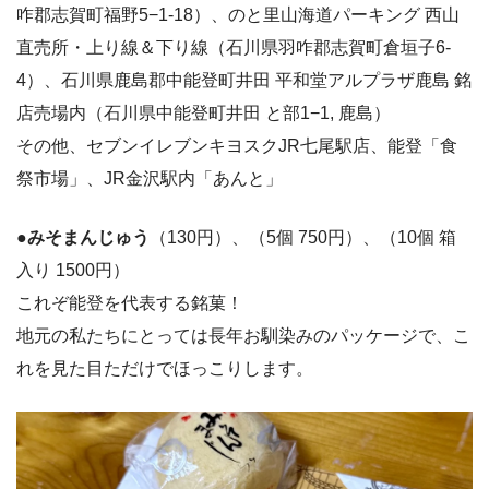
咋郡志賀町福野5−1-18）、のと里山海道パーキング 西山
直売所・上り線＆下り線（石川県羽咋郡志賀町倉垣子6-
4）、石川県鹿島郡中能登町井田 平和堂アルプラザ鹿島 銘
店売場内（石川県中能登町井田 と部1−1, 鹿島）
その他、セブンイレブンキヨスクJR七尾駅店、能登「食
祭市場」、JR金沢駅内「あんと」
●みそまんじゅう
（130円）、（5個 750円）、（10個 箱
入り 1500円）
これぞ能登を代表する銘菓！
地元の私たちにとっては長年お馴染みのパッケージで、こ
れを見た目ただけでほっこりします。