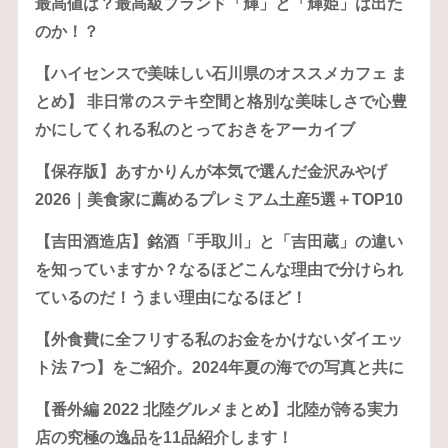
最高値は？最高級ブランド「輝」と「輝姫」は出た
のか！？
【ハイセンスで美味しい石川県のオススメカフェ ま
とめ】 非日常のステキ空間と格別な美味しさで心豊
かにしてくれる私のとっておきをアーカイブ
【保存版】あすかりんが本気で選んだ金沢みやげ
2026｜美食家に薦めるプレミアム土産5選＋TOP10
【吉田酒造店】銘酒「手取川」と「吉田蔵」の違い
を知っていますか？なるほどこんな理由で分けられ
ているのだ！うまい理由になるほど！
【外食費に全フリする私のお金をかけないダイエッ
ト法 7つ】をご紹介。2024年夏の海での写真と共に
【番外編 2022 北陸グルメまとめ】北陸が誇る実力
店の究極の逸品を11品紹介します！