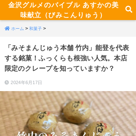
金沢グルメのバイブル あすかの美
味献立（びみこんりゅう）
>
>
ホーム
和菓子
「みそまんじゅう本舗 竹内」能登を代表
する銘菓！ふっくらも根強い人気。本店
限定のクレープを知っていますか？
2024年6月17日