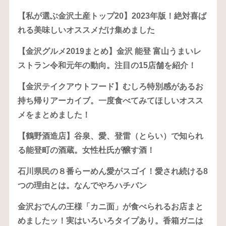
【私が選ぶ金沢土産トップ20】2023年版！絶対喜ば
れる美味しいオススメだけ集めました
【金沢グルメ2019まとめ】金沢 能登 富山うまいレ
ストラン令和元年の動向。注目の15店舗を紹介！
【金沢テイクアウトフード】むしろ特別感があるお
持ち帰りアーカイブ。一度食べてみてほしいオスス
メをまとめました！
【鶴野酒造店】谷泉、愛、登雷（とらい）で知られ
る能登町の酒蔵。女性杜氏が醸す酒！
石川県民の８番らーめん愛がスゴイ！愛され続ける8
つの理由とは。なんでやろハチバン
金沢おでんの王様「カニ面」が食べられるお店まと
めましたッ！実はいろいろタイプあり。香箱ガニは