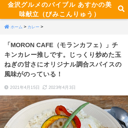
金沢グルメのバイブル あすかの美
味献立（びみこんりゅう）
>
>
ホーム
カレー
「MORON CAFE（モランカフェ）」チ
キンカレー推しです。じっくり炒めた玉
ねぎの甘さにオリジナル調合スパイスの
風味がのっている！
2021年4月15日
2023年4月3日