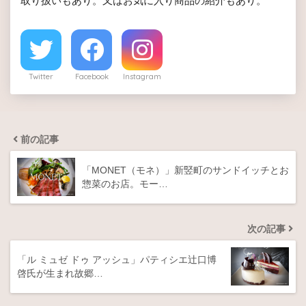
取り扱いもあり。又はお気に入り商品の紹介もあり。
Twitter
Facebook
Instagram
前の記事
「MONET（モネ）」新竪町のサンドイッチとお
惣菜のお店。モー…
次の記事
「ル ミュゼ ドゥ アッシュ」パティシエ辻口博
啓氏が生まれ故郷…