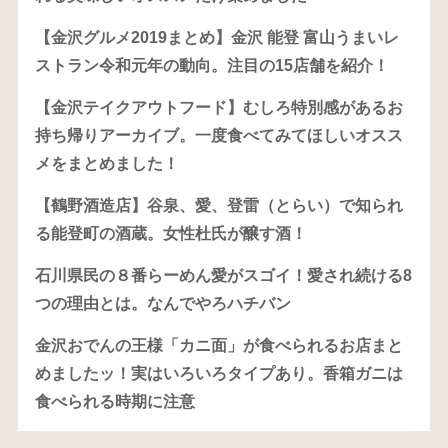
【金沢グルメ2019まとめ】金沢 能登 富山うまいレ
ストラン令和元年の動向。注目の15店舗を紹介！
【金沢テイクアウトフード】むしろ特別感があるお
持ち帰りアーカイブ。一度食べてみてほしいオスス
メをまとめました！
【鶴野酒造店】谷泉、愛、登雷（とらい）で知られ
る能登町の酒蔵。女性杜氏が醸す酒！
石川県民の８番らーめん愛がスゴイ！愛され続ける8
つの理由とは。なんでやろハチバン
金沢おでんの王様「カニ面」が食べられるお店まと
めましたッ！実はいろいろタイプあり。香箱ガニは
食べられる時期に注意