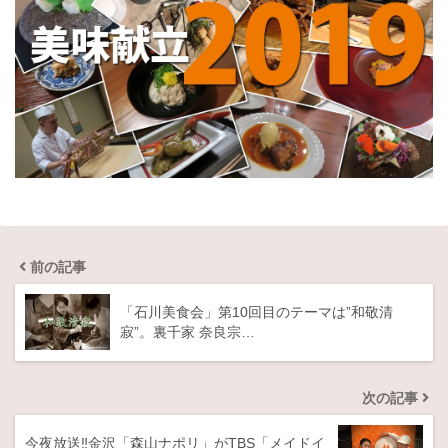
前の記事
「石川美食会」第10回目のテーマは”和敬清
寂”。裏千家 奈良宗…
次の記事
今夜放送‼️金沢「森山ナポリ」がTBS「メイドイ