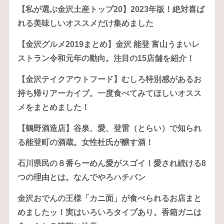
【私が選ぶ金沢土産トップ20】2023年版！絶対喜ば
れる美味しいオススメだけ集めました
【金沢グルメ2019まとめ】金沢 能登 富山うまいレ
ストラン令和元年の動向。注目の15店舗を紹介！
【金沢テイクアウトフード】むしろ特別感があるお
持ち帰りアーカイブ。一度食べてみてほしいオスス
メをまとめました！
【鶴野酒造店】谷泉、愛、登雷（とらい）で知られ
る能登町の酒蔵。女性杜氏が醸す酒！
石川県民の８番らーめん愛がスゴイ！愛され続ける8
つの理由とは。なんでやろハチバン
金沢おでんの王様「カニ面」が食べられるお店まと
めましたッ！実はいろいろタイプあり。香箱ガニは