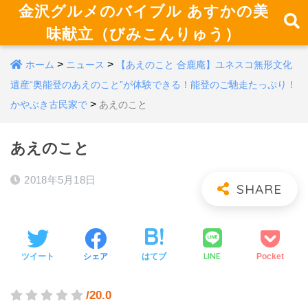
金沢グルメのバイブル あすかの美
味献立（びみこんりゅう）
>
>
ホーム
ニュース
【あえのこと 合鹿庵】ユネスコ無形文化
遺産“奥能登のあえのこと”が体験できる！能登のご馳走たっぷり！
>
かやぶき古民家で
あえのこと
あえのこと
2018年5月18日
LINE
ツイート
シェア
はてブ
Pocket
/20.0