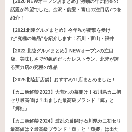
【2020 NEWオープン店まとめ】激動の年に開業の
話題が希望でした。金沢・能登・富山の注目店7つを
紹介！
【2021北陸グルメまとめ】今年私が衝撃を受け
た“究極の逸品”を紹介します！石川・富山・福井
【2022 北陸グルメまとめ】NEWオープンの注目
店、美味しさで印象的だったレストラン、北陸が誇
る実力店の究極の逸品
【2025北陸新店舗】おすすめ11店まとめました！
【カニ漁解禁 2023】大荒れの幕開け！石川県カニ初
セリ最高値は？出ました最高級ブランド「輝」と
「輝姫」
【カニ漁解禁 2024】波乱の幕開け石川県カニ初セリ
最高値は？最高級ブランド「輝」と「輝姫」は出た