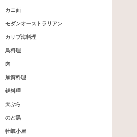
カニ面
モダンオーストラリアン
カリブ海料理
鳥料理
肉
加賀料理
鍋料理
天ぷら
のど黒
牡蠣小屋