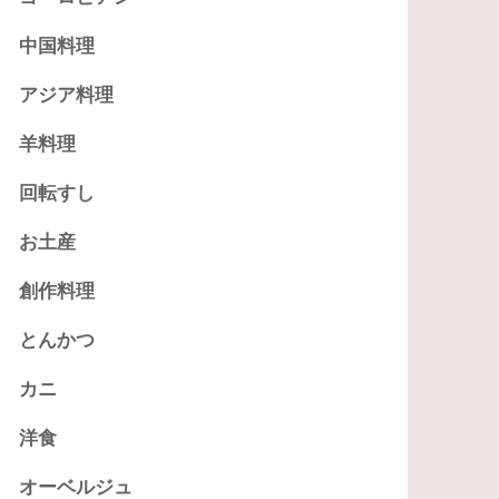
中国料理
アジア料理
羊料理
回転すし
お土産
創作料理
とんかつ
カニ
洋食
オーベルジュ