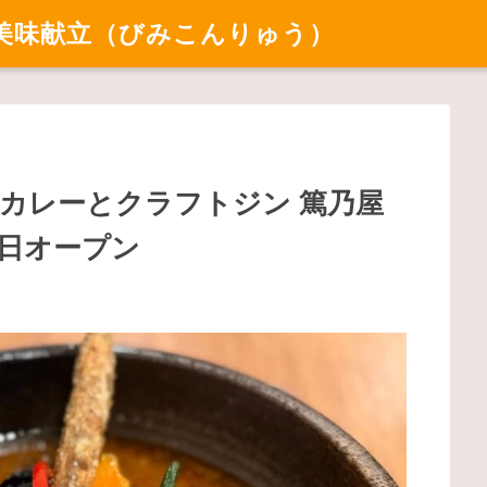
美味献立（びみこんりゅう）
ープカレーとクラフトジン 篤乃屋
3日オープン