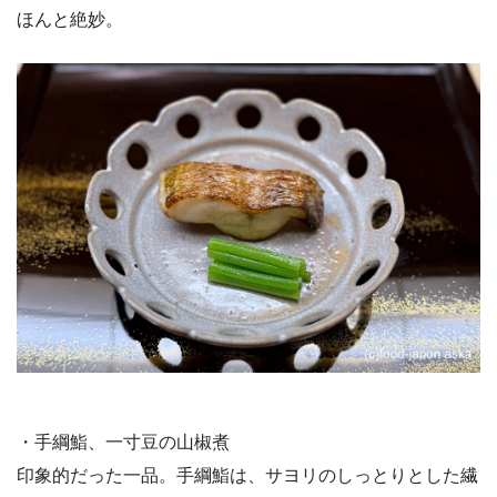
ほんと絶妙。
・手綱鮨、一寸豆の山椒煮
印象的だった一品。手綱鮨は、サヨリのしっとりとした繊