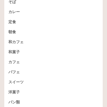
そば
カレー
定食
朝食
和カフェ
和菓子
カフェ
パフェ
スイーツ
洋菓子
パン類