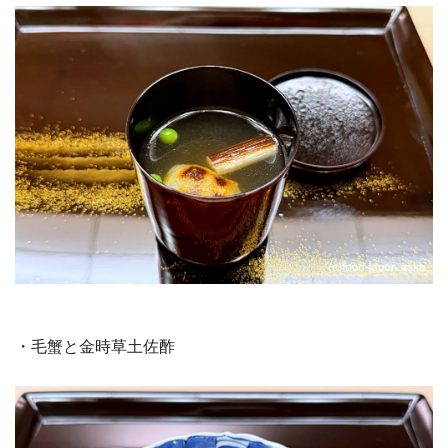
・毛蟹と金時草土佐酢