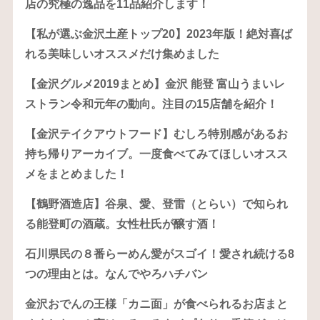
店の究極の逸品を11品紹介します！
【私が選ぶ金沢土産トップ20】2023年版！絶対喜ば
れる美味しいオススメだけ集めました
【金沢グルメ2019まとめ】金沢 能登 富山うまいレ
ストラン令和元年の動向。注目の15店舗を紹介！
【金沢テイクアウトフード】むしろ特別感があるお
持ち帰りアーカイブ。一度食べてみてほしいオスス
メをまとめました！
【鶴野酒造店】谷泉、愛、登雷（とらい）で知られ
る能登町の酒蔵。女性杜氏が醸す酒！
石川県民の８番らーめん愛がスゴイ！愛され続ける8
つの理由とは。なんでやろハチバン
金沢おでんの王様「カニ面」が食べられるお店まと