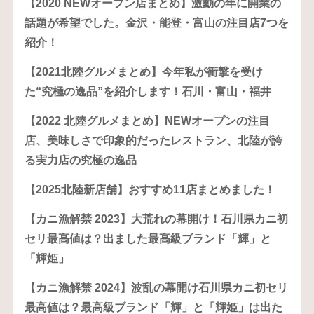
【2020 NEWオープン店まとめ】激動の年に開業の
話題が希望でした。金沢・能登・富山の注目店7つを
紹介！
【2021北陸グルメまとめ】今年私が衝撃を受け
た“究極の逸品”を紹介します！石川・富山・福井
【2022 北陸グルメまとめ】NEWオープンの注目
店、美味しさで印象的だったレストラン、北陸が誇
る実力店の究極の逸品
【2025北陸新店舗】おすすめ11店まとめました！
【カニ漁解禁 2023】大荒れの幕開け！石川県カニ初
セリ最高値は？出ました最高級ブランド「輝」と
「輝姫」
【カニ漁解禁 2024】波乱の幕開け石川県カニ初セリ
最高値は？最高級ブランド「輝」と「輝姫」は出た