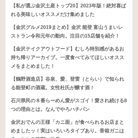
【私が選ぶ金沢土産トップ20】2023年版！絶対喜ば
れる美味しいオススメだけ集めました
【金沢グルメ2019まとめ】金沢 能登 富山うまいレ
ストラン令和元年の動向。注目の15店舗を紹介！
【金沢テイクアウトフード】むしろ特別感があるお
持ち帰りアーカイブ。一度食べてみてほしいオスス
メをまとめました！
【鶴野酒造店】谷泉、愛、登雷（とらい）で知られ
る能登町の酒蔵。女性杜氏が醸す酒！
石川県民の８番らーめん愛がスゴイ！愛され続ける8
つの理由とは。なんでやろハチバン
金沢おでんの王様「カニ面」が食べられるお店まと
めましたッ！実はいろいろタイプあり。香箱ガニは