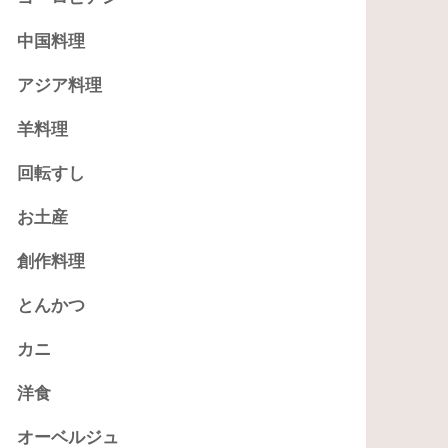
中国料理
アジア料理
羊料理
回転すし
お土産
創作料理
とんかつ
カニ
洋食
オーベルジュ