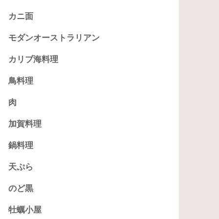
カニ面
モダンオーストラリアン
カリブ海料理
鳥料理
肉
加賀料理
鍋料理
天ぷら
のど黒
牡蠣小屋