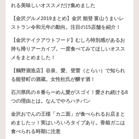
れる美味しいオススメだけ集めました
【金沢グルメ2019まとめ】金沢 能登 富山うまいレ
ストラン令和元年の動向。注目の15店舗を紹介！
【金沢テイクアウトフード】むしろ特別感があるお
持ち帰りアーカイブ。一度食べてみてほしいオスス
メをまとめました！
【鶴野酒造店】谷泉、愛、登雷（とらい）で知られ
る能登町の酒蔵。女性杜氏が醸す酒！
石川県民の８番らーめん愛がスゴイ！愛され続ける8
つの理由とは。なんでやろハチバン
金沢おでんの王様「カニ面」が食べられるお店まと
めましたッ！実はいろいろタイプあり。香箱ガニは
食べられる時期に注意