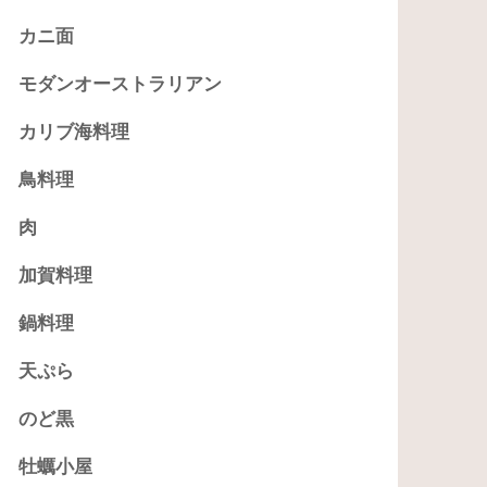
カニ面
モダンオーストラリアン
カリブ海料理
鳥料理
肉
加賀料理
鍋料理
天ぷら
のど黒
牡蠣小屋