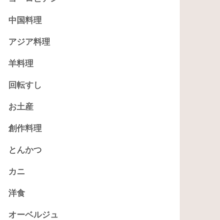
中国料理
アジア料理
羊料理
回転すし
お土産
創作料理
とんかつ
カニ
洋食
オーベルジュ