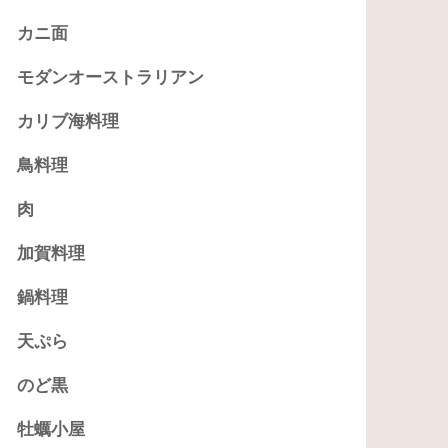
カニ面
モダンオーストラリアン
カリブ海料理
鳥料理
肉
加賀料理
鍋料理
天ぷら
のど黒
牡蠣小屋