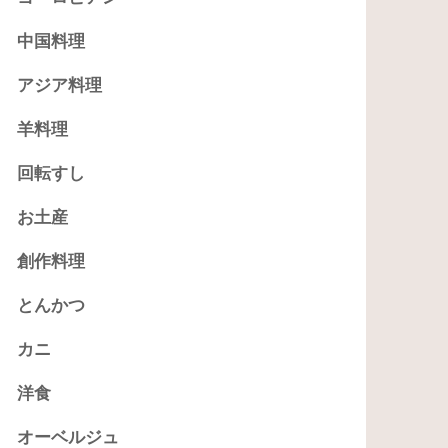
中国料理
アジア料理
羊料理
回転すし
お土産
創作料理
とんかつ
カニ
洋食
オーベルジュ