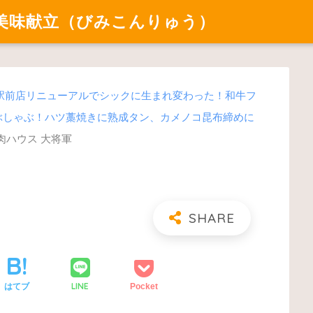
美味献立（びみこんりゅう）
駅前店リニューアルでシックに生まれ変わった！和牛フ
ぶしゃぶ！ハツ藁焼きに熟成タン、カメノコ昆布締めに
肉ハウス 大将軍
LINE
はてブ
Pocket