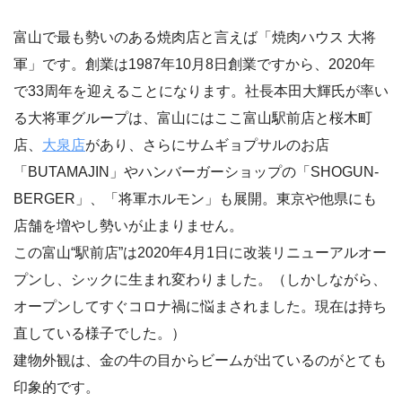
富山で最も勢いのある焼肉店と言えば「焼肉ハウス 大将
軍」です。創業は1987年10月8日創業ですから、2020年
で33周年を迎えることになります。社長本田大輝氏が率い
る大将軍グループは、富山にはここ富山駅前店と桜木町
店、
大泉店
があり、さらにサムギョプサルのお店
「BUTAMAJIN」やハンバーガーショップの「SHOGUN-
BERGER」、「将軍ホルモン」も展開。東京や他県にも
店舗を増やし勢いが止まりません。
この富山“駅前店”は2020年4月1日に改装リニューアルオー
プンし、シックに生まれ変わりました。（しかしながら、
オープンしてすぐコロナ禍に悩まされました。現在は持ち
直している様子でした。）
建物外観は、金の牛の目からビームが出ているのがとても
印象的です。