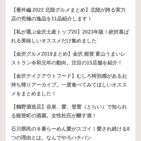
【番外編 2022 北陸グルメまとめ】北陸が誇る実力
店の究極の逸品を11品紹介します！
【私が選ぶ金沢土産トップ20】2023年版！絶対喜ば
れる美味しいオススメだけ集めました
【金沢グルメ2019まとめ】金沢 能登 富山うまいレ
ストラン令和元年の動向。注目の15店舗を紹介！
【金沢テイクアウトフード】むしろ特別感があるお
持ち帰りアーカイブ。一度食べてみてほしいオスス
メをまとめました！
【鶴野酒造店】谷泉、愛、登雷（とらい）で知られ
る能登町の酒蔵。女性杜氏が醸す酒！
石川県民の８番らーめん愛がスゴイ！愛され続ける8
つの理由とは。なんでやろハチバン