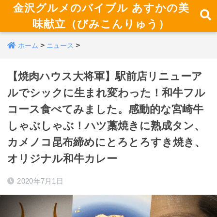
金沢グルメのバイブル あすかの美
味献立（びみこんりゅう）
>
>
ホーム
ニュース
【焼肉ハウス大将軍】駅前店リニューア
ルでシックに生まれ変わった！和牛フル
コース食べてみました。感動的な宮崎牛
しゃぶしゃぶ！ハツ藁焼きに熟成タン、
カメノコ昆布締めにとろとろすき焼き、
オリジナル和牛カレー
2020年7月1日