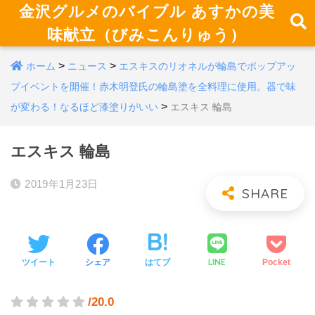
金沢グルメのバイブル あすかの美
味献立（びみこんりゅう）
>
>
ホーム
ニュース
エスキスのリオネルが輪島でポップアッ
プイベントを開催！赤木明登氏の輪島塗を全料理に使用。器で味
>
が変わる！なるほど漆塗りがいい
エスキス 輪島
エスキス 輪島
2019年1月23日
LINE
ツイート
シェア
はてブ
Pocket
/20.0