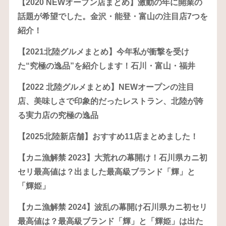
【2020 NEWオープン店まとめ】激動の年に開業の
話題が希望でした。金沢・能登・富山の注目店7つを
紹介！
【2021北陸グルメまとめ】今年私が衝撃を受け
た“究極の逸品”を紹介します！石川・富山・福井
【2022 北陸グルメまとめ】NEWオープンの注目
店、美味しさで印象的だったレストラン、北陸が誇
る実力店の究極の逸品
【2025北陸新店舗】おすすめ11店まとめました！
【カニ漁解禁 2023】大荒れの幕開け！石川県カニ初
セリ最高値は？出ました最高級ブランド「輝」と
「輝姫」
【カニ漁解禁 2024】波乱の幕開け石川県カニ初セリ
最高値は？最高級ブランド「輝」と「輝姫」は出た