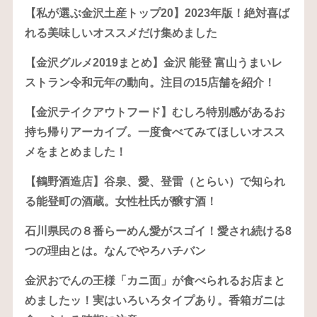
【私が選ぶ金沢土産トップ20】2023年版！絶対喜ば
れる美味しいオススメだけ集めました
【金沢グルメ2019まとめ】金沢 能登 富山うまいレ
ストラン令和元年の動向。注目の15店舗を紹介！
【金沢テイクアウトフード】むしろ特別感があるお
持ち帰りアーカイブ。一度食べてみてほしいオスス
メをまとめました！
【鶴野酒造店】谷泉、愛、登雷（とらい）で知られ
る能登町の酒蔵。女性杜氏が醸す酒！
石川県民の８番らーめん愛がスゴイ！愛され続ける8
つの理由とは。なんでやろハチバン
金沢おでんの王様「カニ面」が食べられるお店まと
めましたッ！実はいろいろタイプあり。香箱ガニは