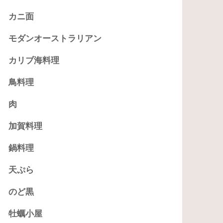
カニ面
モダンオーストラリアン
カリブ海料理
鳥料理
肉
加賀料理
鍋料理
天ぷら
のど黒
牡蠣小屋