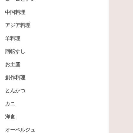
中国料理
アジア料理
羊料理
回転すし
お土産
創作料理
とんかつ
カニ
洋食
オーベルジュ