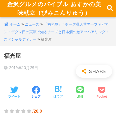
金沢グルメのバイブル あすかの美
味献立（びみこんりゅう）
>
>
ホーム
ニュース
「福光屋」× チーズ職人世界一ファビア
ン・デグレ氏の実演で知るチーズと日本酒の激アツペアリング！
>
スペシャルディナー
福光屋
福光屋
2019年10月29日
LINE
ツイート
シェア
はてブ
Pocket
/20.0