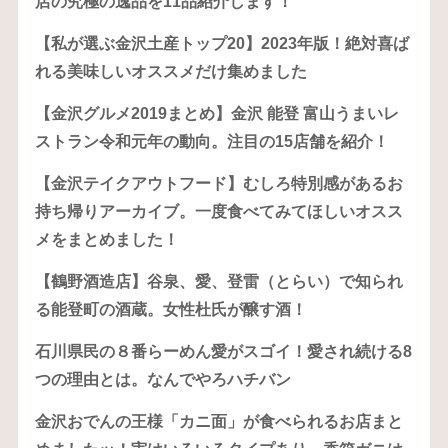
店の究極の逸品を11品紹介します！
【私が選ぶ金沢土産トップ20】2023年版！絶対喜ば
れる美味しいオススメだけ集めました
【金沢グルメ2019まとめ】金沢 能登 富山うまいレ
ストラン令和元年の動向。注目の15店舗を紹介！
【金沢テイクアウトフード】むしろ特別感があるお
持ち帰りアーカイブ。一度食べてみてほしいオスス
メをまとめました！
【鶴野酒造店】谷泉、愛、登雷（とらい）で知られ
る能登町の酒蔵。女性杜氏が醸す酒！
石川県民の８番らーめん愛がスゴイ！愛され続ける8
つの理由とは。なんでやろハチバン
金沢おでんの王様「カニ面」が食べられるお店まと