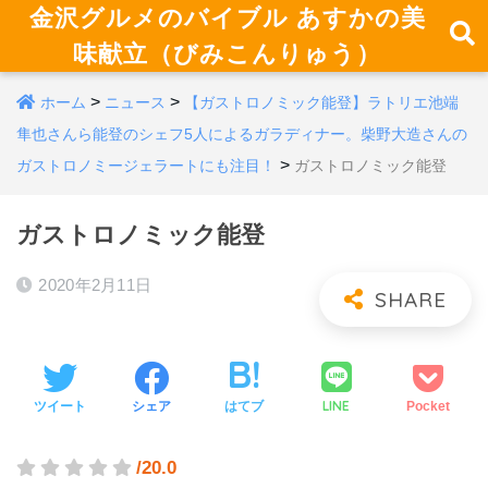
金沢グルメのバイブル あすかの美
味献立（びみこんりゅう）
>
>
ホーム
ニュース
【ガストロノミック能登】ラトリエ池端
隼也さんら能登のシェフ5人によるガラディナー。柴野大造さんの
>
ガストロノミージェラートにも注目！
ガストロノミック能登
ガストロノミック能登
2020年2月11日
LINE
ツイート
シェア
はてブ
Pocket
/20.0