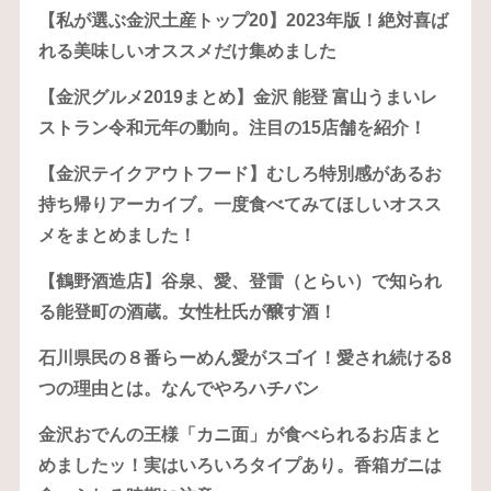
【私が選ぶ金沢土産トップ20】2023年版！絶対喜ば
れる美味しいオススメだけ集めました
【金沢グルメ2019まとめ】金沢 能登 富山うまいレ
ストラン令和元年の動向。注目の15店舗を紹介！
【金沢テイクアウトフード】むしろ特別感があるお
持ち帰りアーカイブ。一度食べてみてほしいオスス
メをまとめました！
【鶴野酒造店】谷泉、愛、登雷（とらい）で知られ
る能登町の酒蔵。女性杜氏が醸す酒！
石川県民の８番らーめん愛がスゴイ！愛され続ける8
つの理由とは。なんでやろハチバン
金沢おでんの王様「カニ面」が食べられるお店まと
めましたッ！実はいろいろタイプあり。香箱ガニは