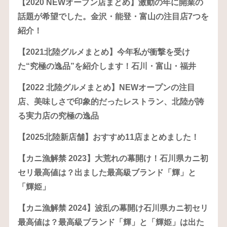
【2020 NEWオープン店まとめ】激動の年に開業の
話題が希望でした。金沢・能登・富山の注目店7つを
紹介！
【2021北陸グルメまとめ】今年私が衝撃を受け
た“究極の逸品”を紹介します！石川・富山・福井
【2022 北陸グルメまとめ】NEWオープンの注目
店、美味しさで印象的だったレストラン、北陸が誇
る実力店の究極の逸品
【2025北陸新店舗】おすすめ11店まとめました！
【カニ漁解禁 2023】大荒れの幕開け！石川県カニ初
セリ最高値は？出ました最高級ブランド「輝」と
「輝姫」
【カニ漁解禁 2024】波乱の幕開け石川県カニ初セリ
最高値は？最高級ブランド「輝」と「輝姫」は出た