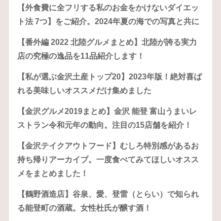
【外食費に全フリする私のお金をかけないダイエッ
ト法 7つ】をご紹介。2024年夏の海での写真と共に
【番外編 2022 北陸グルメまとめ】北陸が誇る実力
店の究極の逸品を11品紹介します！
【私が選ぶ金沢土産トップ20】2023年版！絶対喜ば
れる美味しいオススメだけ集めました
【金沢グルメ2019まとめ】金沢 能登 富山うまいレ
ストラン令和元年の動向。注目の15店舗を紹介！
【金沢テイクアウトフード】むしろ特別感があるお
持ち帰りアーカイブ。一度食べてみてほしいオスス
メをまとめました！
【鶴野酒造店】谷泉、愛、登雷（とらい）で知られ
る能登町の酒蔵。女性杜氏が醸す酒！