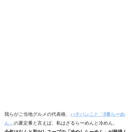
我らがご当地グルメの代表格、
ハチバンこと「8番らーめ
ん」
の夏定番と言えば、私はざるらーめんと冷めん。
今年はなんと和だしスープの「冷やしらーめん」が登場！