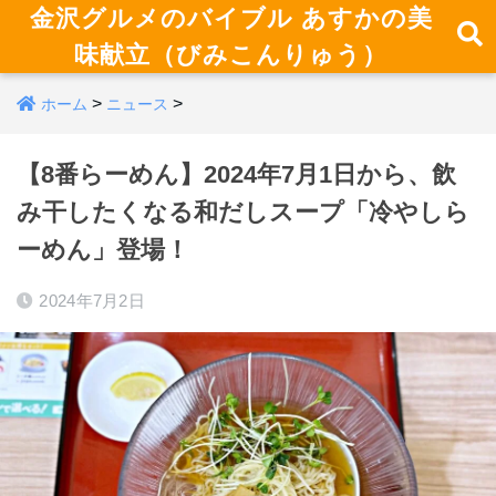
金沢グルメのバイブル あすかの美
味献立（びみこんりゅう）
>
>
ホーム
ニュース
【8番らーめん】2024年7月1日から、飲
み干したくなる和だしスープ「冷やしら
ーめん」登場！
2024年7月2日