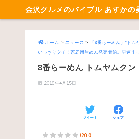
金沢グルメのバイブル あすかの
>
>
ホーム
ニュース
「8番らーめん」”トム
いっきりタイ！家庭用生めん発売開始。早速作
8番らーめん トムヤムクン
2018年4月15日
ツイート
シェア
/20.0