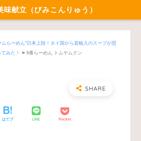
美味献立（びみこんりゅう）
ヤムらーめん”日本上陸！タイ国から直輸入のスープが思
>
ってみた！
8番らーめん トムヤムクン
LINE
はてブ
Pocket