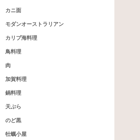
カニ面
モダンオーストラリアン
カリブ海料理
鳥料理
肉
加賀料理
鍋料理
天ぷら
のど黒
牡蠣小屋