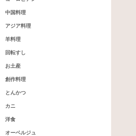
中国料理
アジア料理
羊料理
回転すし
お土産
創作料理
とんかつ
カニ
洋食
オーベルジュ